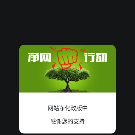
08071159
13
小
单
中
5+8+0=13
08071158
14
大
单
中
2+4+8=14
08071157
18
小
双
中
9+3+6=18
08071156
16
小
单
错
4+5+7=16
08071155
03
小
双
中
1+0+2=03
08071154
20
小
单
错
4+7+9=20
08071153
14
大
双
中
8+6+0=14
网站净化改版中
08071152
12
大
单
错
2+3+7=12
感谢您的支持
08071151
03
小
双
中
0+0+3=03