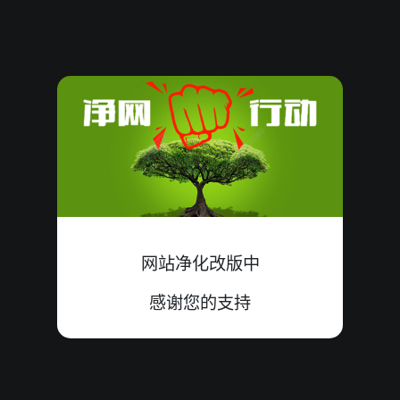
115044195
18
殺
大双
错
6+6+6=18
115044194
14
殺
大单
中
7+2+5=14
115044193
11
殺
小双
中
5+0+6=11
115044192
13
殺
大双
中
3+6+4=13
115044191
07
殺
大双
中
5+1+1=07
115044190
16
殺
小单
中
6+5+5=16
网站净化改版中
115044189
13
殺
大双
中
4+4+5=13
感谢您的支持
115044188
14
殺
小单
中
6+6+2=14
115044187
19
殺
大双
中
9+1+9=19